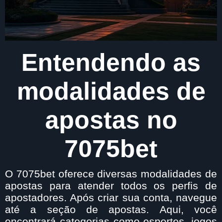
Entendendo as
modalidades de
apostas no
7075bet
O 7075bet oferece diversas modalidades de
apostas para atender todos os perfis de
apostadores. Após criar sua conta, navegue
até a seção de apostas. Aqui, você
encontrará categorias como esportes, jogos