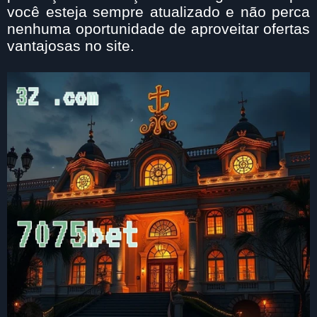
você esteja sempre atualizado e não perca
nenhuma oportunidade de aproveitar ofertas
vantajosas no site.