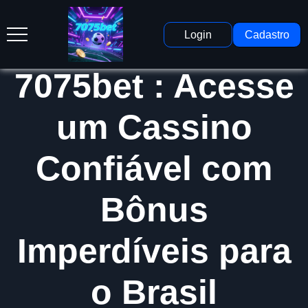
Login
Cadastro
7075bet : Acesse
um Cassino
Confiável com
Bônus
Imperdíveis para
o Brasil