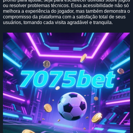
ou resolver problemas técnicos. Essa acessibilidade não só
melhora a experiência do jogador, mas também demonstra o
compromisso da plataforma com a satisfação total de seus
usuários, tornando cada visita agradável e tranquila.