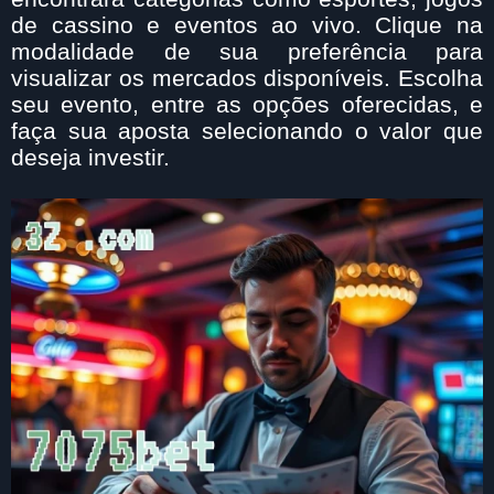
de cassino e eventos ao vivo. Clique na
modalidade de sua preferência para
visualizar os mercados disponíveis. Escolha
seu evento, entre as opções oferecidas, e
faça sua aposta selecionando o valor que
deseja investir.