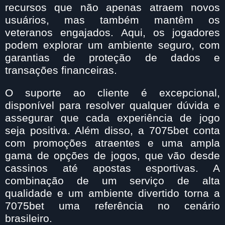
recursos que não apenas atraem novos
usuários, mas também mantêm os
veteranos engajados. Aqui, os jogadores
podem explorar um ambiente seguro, com
garantias de proteção de dados e
transações financeiras.
O suporte ao cliente é excepcional,
disponível para resolver qualquer dúvida e
assegurar que cada experiência de jogo
seja positiva. Além disso, a 7075bet conta
com promoções atraentes e uma ampla
gama de opções de jogos, que vão desde
cassinos até apostas esportivas. A
combinação de um serviço de alta
qualidade e um ambiente divertido torna a
7075bet uma referência no cenário
brasileiro.