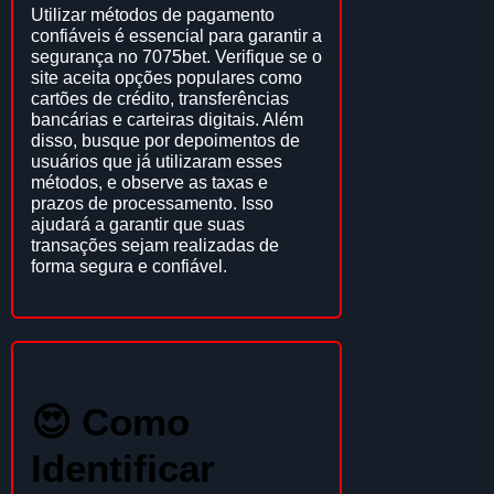
Utilizar métodos de pagamento
confiáveis é essencial para garantir a
segurança no 7075bet. Verifique se o
site aceita opções populares como
cartões de crédito, transferências
bancárias e carteiras digitais. Além
disso, busque por depoimentos de
usuários que já utilizaram esses
métodos, e observe as taxas e
prazos de processamento. Isso
ajudará a garantir que suas
transações sejam realizadas de
forma segura e confiável.
😍 Como
Identificar