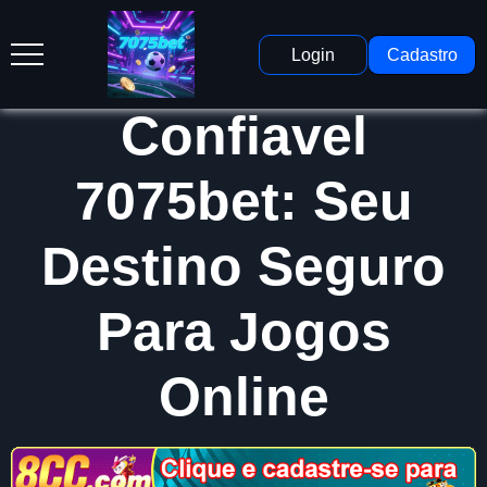
Login
Cadastro
Confiavel
7075bet: Seu
Destino Seguro
Para Jogos
Online