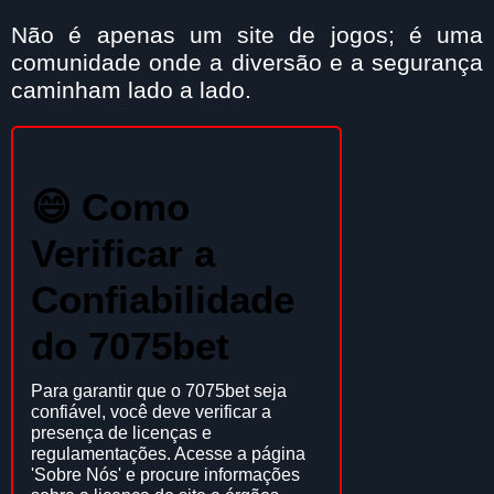
Não é apenas um site de jogos; é uma
comunidade onde a diversão e a segurança
caminham lado a lado.
😄 Como
Verificar a
Confiabilidade
do 7075bet
Para garantir que o 7075bet seja
confiável, você deve verificar a
presença de licenças e
regulamentações. Acesse a página
'Sobre Nós' e procure informações